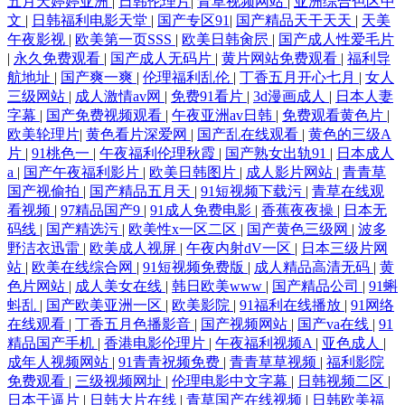
五月天婷婷亚洲
|
日韩伦理片
|
青草视频网站
|
亚洲综合色区中
文
|
日韩福利电影天堂
|
国产专区91
|
国产精品天干天天
|
天美
午夜影视
|
欧美第一页SSS
|
欧美日韩肏屄
|
国产成人性爱毛片
|
永久免费观看
|
国产成人无码片
|
黄片网站免费观看
|
福利导
航地址
|
国产爽一爽
|
伦理福利乱伦
|
丁香五月开心七月
|
女人
三级网站
|
成人激情av网
|
免费91看片
|
3d漫画成人
|
日本人妻
字幕
|
国产免费视频观看
|
午夜亚洲av日韩
|
免费观看黄色片
|
欧美轮理片
|
黄色看片深爱网
|
国产乱在线观看
|
黄色的三级A
片
|
91桃色一
|
午夜福利伦理秋霞
|
国产熟女出轨91
|
日本成人
a
|
国产午夜福利影片
|
欧美日韩图片
|
成人影片网站
|
青青草
国产视偷拍
|
国产精品五月天
|
91短视频下载污
|
青草在线观
看视频
|
97精品国产9
|
91成人免费电影
|
香蕉夜夜操
|
日本无
码线
|
国产精选污
|
欧美性x一区二区
|
国产黄色三级网
|
波多
野洁衣迅雷
|
欧美成人视屏
|
午夜内射dV一区
|
日本三级片网
站
|
欧美在线综合网
|
91短视频免费版
|
成人精品高清无码
|
黄
色片网站
|
成人美女在线
|
韩日欧美www
|
国产精品公司
|
91蝌
蚪乱
|
国产欧美亚洲一区
|
欧美影院
|
91福利在线播放
|
91网络
在线观看
|
丁香五月色播影音
|
国产视频网站
|
国产va在线
|
91
精品国产手机
|
香港电影伦理片
|
午夜福利视频A
|
亚色成人
|
成年人视频网站
|
91青青祝频免费
|
青青草草视频
|
福利影院
免费观看
|
三级视频网址
|
伦理电影中文字幕
|
日韩视频二区
|
日本干逼片
|
日韩大片在线
|
青草国产在线视频
|
日韩欧美福