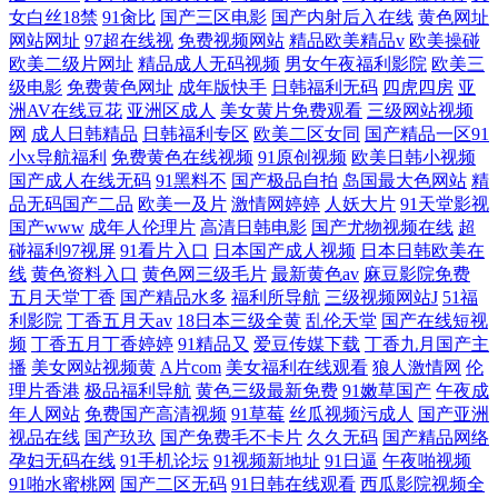
女白丝18禁
91肏比
国产三区电影
国产内射后入在线
黄色网址
网站网址
97超在线视
免费视频网站
精品欧美精品v
欧美操碰
欧美二级片网址
精品成人无码视频
男女午夜福利影院
欧美三
级电影
免费黄色网址
成年版快手
日韩福利无码
四虎四房
亚
洲AV在线豆花
亚洲区成人
美女黄片免费观看
三级网站视频
网
成人日韩精品
日韩福利专区
欧美二区女同
国产精品一区91
小x导航福利
免费黄色在线视频
91原创视频
欧美日韩小视频
国产成人在线无码
91黑料不
国产极品自拍
岛国最大色网站
精
品无码国产二品
欧美一及片
激情网婷婷
人妖大片
91天堂影视
国产www
成年人伦理片
高清日韩电影
国产尤物视频在线
超
碰福利97视屏
91看片入口
日本国产成人视频
日本日韩欧美在
线
黄色资料入口
黄色网三级毛片
最新黄色av
麻豆影院免费
五月天堂丁香
国产精品水多
福利所导航
三级视频网站J
51福
利影院
丁香五月天av
18日本三级全黄
乱伦天堂
国产在线短视
频
丁香五月丁香婷婷
91精品又
爱豆传媒下载
丁香九月国产主
播
美女网站视频黄
A片com
美女福利在线观看
狼人激情网
伦
理片香港
极品福利导航
黄色三级最新免费
91嫩草国产
午夜成
年人网站
免费国产高清视频
91草莓
丝瓜视频污成人
国产亚洲
视品在线
国产玖玖
国产免费毛不卡片
久久无码
国产精品网络
孕妇无码在线
91手机论坛
91视频新地址
91日逼
午夜啪视频
91啪水蜜桃网
国产二区无码
91日韩在线观看
西瓜影院视频全