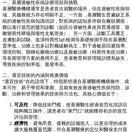
一、基層過敏性疾病診療現狀與挑戰
基層醫療機構通常是患者首次就醫的場所，但在過敏性疾病領
域，其服務能力存在明顯不足。一方面，基層醫生普遍缺乏系
統的過敏性疾病知識培訓，對疾病的認知多停留在癥狀層面，
難以進行規范的鑒別診斷（如區分過敏性鼻炎與普通感冒、咳
嗽變異性哮喘與慢性支氣管炎）。另一方面，診斷工具匱乏，
皮膚點刺試驗、血清特異性IgE檢測等基礎檢測手段在基層配
置率低；治療上也多以對癥緩解為主，對于過敏原回避指導、
環境控制、階梯化藥物治療以及脫敏治療（特異性免疫治療）
等長期管理方案的應用不足。患者教育和管理隨訪體系缺失，
導致疾病控制率低、復發率高。
二、適宜技術的內涵與推廣價值
“適宜技術”在此語境下，特指那些適合基層醫療機構條件、成
本可控、易于學習和掌握、且能有效改善過敏性疾病預防、診
斷、治療和管理效果的技術與方法包。其核心價值在于：
可及性
：降低技術門檻，使基層醫生經過規范化培訓后
能夠獨立操作，讓患者在“家門口”就能獲得初步的規范
評估與管理。
經濟性
：避免昂貴、復雜的設備投入，以更合理的成本
擴大服務覆蓋范圍，符合基層醫療的定位和醫保支付原