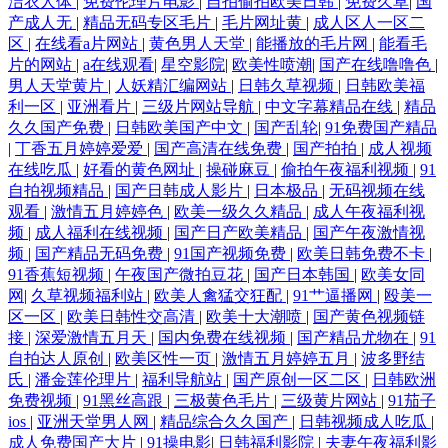
洁衣人体
|
免费伦理片电影
|
自拍偷拍欧美日韩
|
免费久草
|
国
产成人无
|
精品无码专区毛片
|
毛片网址黄
|
成人区人一区二
区
|
在线看a片网站
|
黄色男人天堂
|
能播放的毛片网
|
能看毛
片的网站
|
a在线观看
|
星空影院
|
欧美性喷潮
|
国产在线噜噜色
|
男人天堂黄片
|
人妖精汇编网站
|
日韩久草视频
|
日韩欧美福
利一区
|
亚洲看片
|
三级片网站导航
|
中文字幕精品在线
|
精品
久久国产免费
|
日韩欧美国产中文
|
国产乱轮
|
91免费国产精品
|
丁香五月婷婷爱爱
|
国产高清在线免费
|
国产拍拍
|
成人视频
在线吃瓜
|
好看的黄色网址
|
操碰麻豆
|
偷拍午夜福利视频
|
91
自拍视频精品
|
国产日韩成人影片
|
日本极品
|
无码视频在线
观看
|
激情五月婷婷色
|
欧美一级久久精品
|
成人午夜福利视
频
|
成人福利在线视频
|
国产日产欧美精品
|
国产午夜激情视
频
|
国产精品无码免费
|
91国产视频免费
|
欧美日韩免费不卡
|
91香蕉短视频
|
午夜国产微拍豆花
|
国产日本韩国
|
欧美女同
网
|
久草视频福利站
|
欧美人禽猛交狂配
|
91艹逼播网
|
殴美一
区一区
|
欧美日韩性交高清
|
欧美十大潮喷
|
国产黄色视频链
接
|
深爱激情五月天
|
国内免费在线视频
|
国产精品尤物在
|
91
自拍达人原创
|
欧美区性一页
|
激情五月婷婷五月
|
波多野结
氏
|
潘金莲伦理片
|
福利导航站
|
国产原创一区二区
|
日韩欧洲
免费视频
|
91黑丝高跟
|
三极黄色毛片
|
三级黄片网站
|
91茄子
ios
|
亚洲天堂男人网
|
精品综合久久国产
|
日韩视频成人吃瓜
|
成人免费国产大片
|
91操电影
|
日韩福利影院
|
夫妻午夜福利影