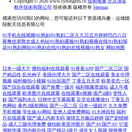
Copyright © 2026
www.cyhongren.cn
技術推廣
北京濤冒
軟件技術有限公司
技術推廣
版權所有
Sitemap
感谢您访问我们的网站，您可能还对以下资源感兴趣：运城烧
段航天信息有限公司
91手机在线视频|91熟妇|91熟妇二区久久日五月婷婷凹凸八日
夜撸丝老熟女成人色站|91熟妇露脸|91熟妇视频在线|91熟妇探
制服中文字幕自拍有码 亚洲一卡二卡三卡四卡无卡麻豆 中文永久字 暖暖
花|91熟妇网站|91熟妇在线|91熟妇在线视频|91熟女
网站地图
日本免费大全 www亚洲天堂网 日韩精品无 国产大片黄 五月花社区电影
日本一级大片
微拍福利在线观看
91香蕉APP
国产二区三区
国
产精品性
乱伦种子
美国伦理大片
国产二区在线观看
美女伦理
国产丝袜 亚洲国产美国 黄色片大全 一级全黄男女免费大片 蜜桃社福利社
视频
福利偷拍小视频
91社区国产
丁香五月天堂
欧美变态一区
国产综合在线观看
国产免费一级片
福利视频资源站
成人午夜
91线上 日本成人影视91 磁力链接bt种子下载 亚洲性爱欧美 巨大黑人 中文
在线观看
欧美图片在线观看
在线观看h视频
国产a级0
变性人
妖
国产福利永久
日韩中文字幕观看
足交在线播放91
丁香五月
字幕视频网 女人天堂亚洲a 97资源超碰碰 日韩V视频 抖阴91 天天视频在
色网站
黄色3级抢网站
国产一区二区
日本一级婬片
久久免费
手机视频
学生妹Av网站
亚洲人成免费网站
91大神自拍
福利
片在线观看
国产成人内射无码
激情五月极品婷婷
国产剧情精
线一区 青青草成人国产视 成人超碰碰在线 俄罗斯6一1 91试看 亚洲欧美综
品
成人三级伦理免费
偷怕欧美亚州图片
国产AV国产AV
97亚
洲精华液
国内精自线
国产精品3级片
成年女人视频
狠狠撸亚