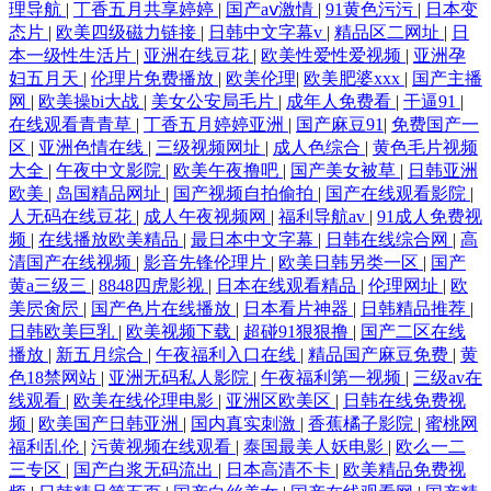
理导航
|
丁香五月共享婷婷
|
国产aⅴ激情
|
91黄色污污
|
日本变
态片
|
欧美四级磁力链接
|
日韩中文字幕v
|
精品区二网址
|
日
本一级性生活片
|
亚洲在线豆花
|
欧美性爱性爱视频
|
亚洲孕
妇五月天
|
伦理片免费播放
|
欧美伦理
|
欧美肥婆xxx
|
国产主播
网
|
欧美操bi大战
|
美女公安局毛片
|
成年人免费看
|
干逼91
|
在线观看青青草
|
丁香五月婷婷亚洲
|
国产麻豆91
|
免费国产一
区
|
亚洲色情在线
|
三级视频网址
|
成人色综合
|
黄色毛片视频
大全
|
午夜中文影院
|
欧美午夜撸吧
|
国产美女被草
|
日韩亚洲
欧美
|
岛国精品网址
|
国产视频自拍偷拍
|
国产在线观看影院
|
人无码在线豆花
|
成人午夜视频网
|
福利导航av
|
91成人免费视
频
|
在线播放欧美精品
|
最日本中文字幕
|
日韩在线综合网
|
高
清国产在线视频
|
影音先锋伦理片
|
欧美日韩另类一区
|
国产
黄a三级三
|
8848四虎影视
|
日本在线观看精品
|
伦理网址
|
欧
美屄肏屄
|
国产色片在线播放
|
日本看片神器
|
日韩精品推荐
|
日韩欧美巨乳
|
欧美视频下载
|
超碰91狠狠撸
|
国产二区在线
播放
|
新五月综合
|
午夜福利入口在线
|
精品国产麻豆免费
|
黄
色18禁网站
|
亚洲无码私人影院
|
午夜福利第一视频
|
三级av在
线观看
|
欧美在线伦理电影
|
亚洲区欧美区
|
日韩在线免费视
频
|
欧美国产日韩亚洲
|
国内真实刺激
|
香蕉橘子影院
|
蜜桃网
福利乱伦
|
污黄视频在线观看
|
泰国最美人妖电影
|
欧么一二
三专区
|
国产白浆无码流出
|
日本高清不卡
|
欧美精品免费视