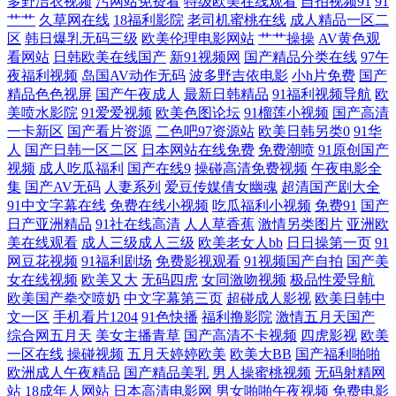
多野洁衣视频
污网站免费看
特级欧美在线观看
自拍视频91
91
片人妖 理论片电影网 91福利社入口 欧美性交免费网站 成a人v在线观看视
艹艹
久草网在线
18福利影院
老司机蜜桃在线
成人精品一区二
区
韩日爆乳无码三级
欧美伦理电影网站
艹艹操操
AV黄色观
频 上网从这里开始 国产精品一卡在线 亚瑟在线视频 乱子伦一 91久久久一
看网站
日韩欧美在线国产
新91视频网
国产精品分类在线
97午
夜福利视频
岛国AV动作无码
波多野吉依电影
小h片免费
国产
精品色色视屏
国产午夜成人
最新日韩精品
91福利视频导航
欧
区 欧美综合精 超碰91干干 日韩精品影片 国产三线电影大全 亚洲欧美日韩
美喷水影院
91爱爱视频
欧美色图论坛
91榴莲小视频
国产高清
一卡新区
国产看片资源
二色吧97资源站
欧美日韩另类0
91华
更新在线 久草福利 中文字幕亚洲一区 日本午夜福 东北老女人乱子伦 婷影
人
国产日韩一区二区
日本网站在线免费
免费潮喷
91原创国产
视频
成人吃瓜福利
国产在线9
操碰高清免费视频
午夜电影全
院 国产在线中 亚洲在线高清视频 美国十次了 91资源在线视频 日本免费一
集
国产AV无码
人妻系列
爱豆传媒倩女幽魂
超清国产剧大全
91中文字幕在线
免费在线小视频
吃瓜福利小视频
免费91
国产
日产亚洲精品
91社在线高清
人人草香蕉
激情另类图片
亚洲欧
区二区大片播放 国产91精选 午夜激情AV 国内精品一区二区 一二三四在线
美在线观看
成人三级成人三级
欧美老女人bb
日日操第一页
91
网豆花视频
91福利剧场
免费影视观看
91视频国产自拍
国产美
视频观 理伦影片 菠萝αV 四虎AⅤ 国产日日夜夜网站 一本道国片 AAA国
女在线视频
欧美又大
无码四虎
女同激吻视频
极品性爱导航
欧美国产拳交喷奶
中文字幕第三页
超碰成人影视
欧美日韩中
文一区
手机看片1204
91色快播
福利撸影院
激情五月天国产
产999 日韩午夜激情在线 国产精品乱码专区 亚洲欧美国产网曝 老司机视
综合网五月天
美女主播青草
国产高清不卡视频
四虎影视
欧美
一区在线
操碰视频
五月天婷婷欧美
欧美大BB
国产福利啪啪
频在 91精品婷婷国产综 青青草VVV 岛国福利视频 亚洲sss无整 久热精品
欧洲成人午夜精品
国产精品美乳
男人操蜜桃视频
无码射精网
站
18成年人网站
日本高清电影网
男女啪啪午夜视频
免费电影