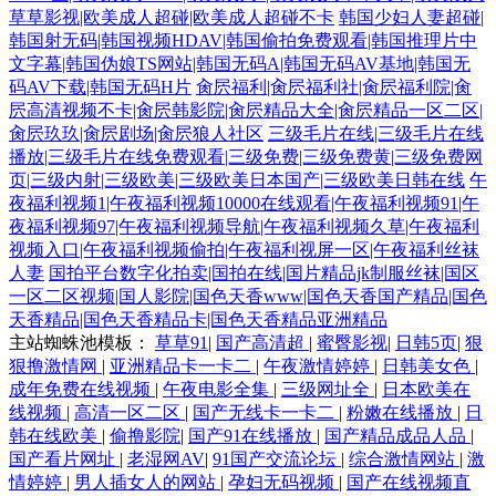
草草影视|欧美成人超碰|欧美成人超碰不卡
韩国少妇人妻超碰|
韩国射无码|韩国视频HDAV|韩国偷拍免费观看|韩国推理片中
文字幕|韩国伪娘TS网站|韩国无码A|韩国无码AV基地|韩国无
码AV下载|韩国无码H片
肏屄福利|肏屄福利社|肏屄福利院|肏
屄高清视频不卡|肏屄韩影院|肏屄精品大全|肏屄精品一区二区|
肏屄玖玖|肏屄剧场|肏屄狼人社区
三级毛片在线|三级毛片在线
播放|三级毛片在线免费观看|三级免费|三级免费黄|三级免费网
页|三级内射|三级欧美|三级欧美日本国产|三级欧美日韩在线
午
夜福利视频1|午夜福利视频10000在线观看|午夜福利视频91|午
夜福利视频97|午夜福利视频导航|午夜福利视频久草|午夜福利
视频入口|午夜福利视频偷拍|午夜福利视屏一区|午夜福利丝袜
人妻
国拍平台数字化拍卖|国拍在线|国片精品jk制服丝袜|国区
一区二区视频|国人影院|国色天香www|国色天香国产精品|国色
天香精品|国色天香精品卡|国色天香精品亚洲精品
主站蜘蛛池模板：
草草91
|
国产高清超
|
蜜臀影视
|
日韩5页
|
狠
狠撸激情网
|
亚洲精品卡一卡二
|
午夜激情婷婷
|
日韩美女色
|
成年免费在线视频
|
午夜电影全集
|
三级网址全
|
日本欧美在
线视频
|
高清一区二区
|
国产无线卡一卡二
|
粉嫩在线播放
|
日
韩在线欧美
|
偷撸影院
|
国产91在线播放
|
国产精品成品人品
|
国产看片网址
|
老湿网AV
|
91国产交流论坛
|
综合激情网站
|
激
情婷婷
|
男人插女人的网站
|
孕妇无码视频
|
国产在线视频直