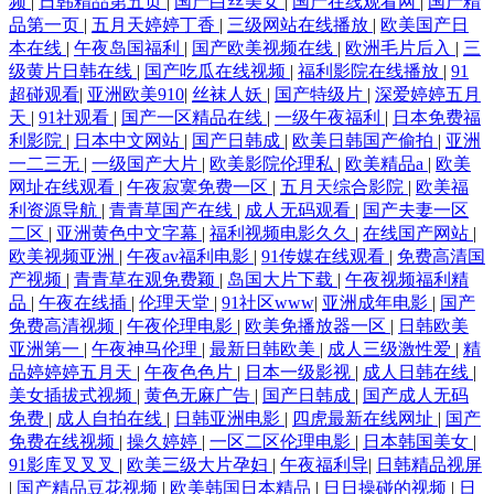
频
|
日韩精品第五页
|
国产白丝美女
|
国产在线观看网
|
国产精
品第一页
|
五月天婷婷丁香
|
三级网站在线播放
|
欧美国产日
本在线
|
午夜岛国福利
|
国产欧美视频在线
|
欧洲毛片后入
|
三
级黄片日韩在线
|
国产吃瓜在线视频
|
福利影院在线播放
|
91
超碰观看
|
亚洲欧美910
|
丝袜人妖
|
国产特级片
|
深爱婷婷五月
天
|
91社观看
|
国产一区精品在线
|
一级午夜福利
|
日本免费福
利影院
|
日本中文网站
|
国产日韩成
|
欧美日韩国产偷拍
|
亚洲
一二三无
|
一级国产大片
|
欧美影院伦理私
|
欧美精品a
|
欧美
网址在线观看
|
午夜寂寞免费一区
|
五月天综合影院
|
欧美福
利资源导航
|
青青草国产在线
|
成人无码观看
|
国产夫妻一区
二区
|
亚洲黄色中文字幕
|
福利视频电影久久
|
在线国产网站
|
欧美视频亚洲
|
午夜av福利电影
|
91传媒在线观看
|
免费高清国
产视频
|
青青草在观免费颖
|
岛国大片下载
|
午夜视频福利精
品
|
午夜在线插
|
伦理天堂
|
91社区www
|
亚洲成年电影
|
国产
免费高清视频
|
午夜伦理电影
|
欧美免播放器一区
|
日韩欧美
亚洲第一
|
午夜神马伦理
|
最新日韩欧美
|
成人三级激性爱
|
精
品婷婷婷五月天
|
午夜色色片
|
日本一级影视
|
成人日韩在线
|
美女插拔式视频
|
黄色无麻广告
|
国产日韩成
|
国产成人无码
免费
|
成人自拍在线
|
日韩亚洲电影
|
四虎最新在线网址
|
国产
免费在线视频
|
操久婷婷
|
一区二区伦理电影
|
日本韩国美女
|
91影库叉叉叉
|
欧美三级大片孕妇
|
午夜福利导
|
日韩精品视屏
|
国产精品豆花视频
|
欧美韩国日本精品
|
日日操碰的视频
|
日