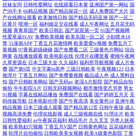
丝袜女同
日韩性爱网址
在线观看日本黄
亚洲国产第一网站
国
原创在线观看 综合欧美亚洲日本一区 日本一本二本三区无码 国产午夜大
产99不卡
66精品视频
国产精品探花一区
成人免费国产大片
国
产在线网址观看
欧美激情日韩
国产精品无码亚洲
国产一区二
片在线观看 展台设计搭建 秋霞福利 国产精品99999 站在线观看永久免费
区黄片
喷潮一区
福利姬足交在线看
成人午夜网址
五月花无码
视频
青青草国产
欧美日韩乱
国产屁屁第一页
91国产视频网
人妻碰碰碰 国产精品看高国产精品不卡 影视大全免费看 欧性怡红院 国产
性爱草逼91AV
免费欧美视频
欧美岛国一区二区
少妇喷水18
禁
51漫画APP
丁香五月花激情网
欧美爱爱tv视频
免费五月丁
香视频
97香蕉超级碰碰
国产免费看二区
三级黄色片网站
综合
饥渴熟女91专区 亚洲综合色一 欧美日韩国产在线播放 豆花黑料视频 亚洲
网黄
在线播放观看
欧美电影在线
伦理片在哪里看
蜜桃午夜网
久草资源在
日本三级大全
久久福利
福利所导航视频
成人片免
午夜夫妻电影 欧美伦理片美亚电 多水多毛 亚洲女人含羞草 欧美成人中文
费
国产第9页
中文字幕bt原声
三级日韩欧美
午夜视频123
日本
推理片
丁香五月网站
国产免费看视频
极品成人色
成人黑料自
拍
国产日韩欧美网站
国产无码av
老湿A片影院
国产精品自拍
在线 大色欧美 亚洲丁香婷婷 免费69AV 超碰在线网站 午夜色综合 免费电
偷拍
牛牛影院A片
日韩无码视频网站
都市激情变态另类
男女
91视频
字幕在线精品播放
免费国产在线看
国产婷婷五月天
无
影院yy44880 成全视频免费观看在线看动漫 老色鬼精品 四虎影视永久在线
码传媒导航
日本电影伦理
国产午夜高清
美女黄色18
亚洲午夜
精品视频
日本三级成人观看
国产精品第12页
日韩午夜场
成人
观看 亚洲欧美综合精品aⅴ 曰日夜夜精品视频天 97无码视频 人人槽人人 黑
视频高清免费
伦理在线影视
成人三级视频在线
91理论片
欧美
日韩性爱福利
av午夜探花福利
精品毛片
久久叉叉
另类人妖视
频
欧美熟妇穴视频
丁香五月V国产
日韩黄色网址
豆花福利视
人精品区97 国产视频精品视频 亚洲专区精品在线观看 开心情瑟网 79碰碰
频
轮理片自拍偷拍
日韩欧美美女视频
欧美A级黄色影院
丁香