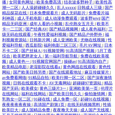
播
|
女同黄色网址
|
欧美免费高清
|
结衣波多野种子
|
欧美性高
潮一二区
|
人人澡超碰碰久久
|
乱人xxxxx
|
日韩成人三级
|
国产
精品探花在线
|
日本免费观看片
|
成人无码影片
|
免费看片福
利神器
|
成人手机电影
|
成人动漫免费观看
|
波多野jeiyi
|
国产
精品无码亚洲
|
成年人看的小视频
|
乱伦熟女五月天
|
欧美不
卡一二三区
|
国产经典AV
|
国产精品视频网
|
成人夜色福利
|
三
级无码在线观看
|
午夜性爱福利视频
|
国产精品户外野外
|
福
利视频资源站
|
日韩新片网
|
成人亚洲欧美
|
尤物在线视频
|
性
爱福利导航
|
西瓜影院
|
福利电影二区三区
|
毛片AV网址
|
日本
不卡二区
|
国产丝袜A
|
91视频管网
|
91高清国产视频
|
5月丁香
综合
|
欧美肥胖老女人
|
第一福利导航导航
|
免费在线欧美视
频
|
成人黄色一
|
91视频官网国产
|
操碰av
|
91高清国内自产
|
欧美精品电影
|
老湿影院在线看a
|
黄色网战在线观看
|
黄色性
网站
|
国产欧美日韩另类
|
国产在线观看地址
|
麻豆传媒簧片
|
av免费看网络
|
91精品自拍
|
欧美行脚一区二区
|
国产深夜激情
视频
|
日韩在线观看不卡
|
AV无毒网站
|
超碰碰97资源站
|
精品
国产无码
|
欧美裸女
|
黄色三级片3一
|
亚洲欧美第一页
|
伦理片
在线网站
|
福利在线网站
|
国产欧美日韩久久
|
偷拍激情网
|
美
乳熟女一区二区
|
91碰在线
|
成人免费一区
|
起碰91在线视频
|
夜夜夜夜夜夜操
|
高清国产剧第1页
|
在线无码视频黑料
|
性插
欧美巨大
|
成人国精品免费
|
夜夜撸天天操
|
成人国产无线视
|