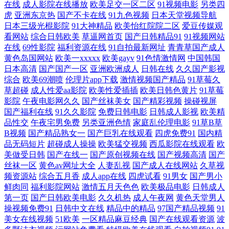
下载电影天堂 天堂中文官网在线 国产老女人一区二区A片 亚洲欧美性爱
在线
成人影院在线播放
欧美足交一区二区
91视频电影
另类四
虎
亚洲东京热
国产不卡在线
91九色视频
日本天堂视频导航
日本三级光棍影院
91大神精品
欧美怡红院院二区
爱豆传媒观
视频观看 精品视频高 在线看片韩 免费大片 厕所偷拍影音先锋 日韩在线视
看网站
综合日韩欧美
草逼网首页
国产日韩精品91
91视频网站
在线
69性影院
福利资源在线
91自拍最新网址
青青草国产成人
频点击观看 国产交换一区二区三区 香蕉网视频频道 国内成人在线AⅤ 亚
黄色岛国网站
欧美一xxxxx
欧美gayv
91色情激情网
中国韩国
日本高清
国产国产一区
亚洲欧洲成人
日韩在线
久久国产影视
综合
欧美69潮喷
伦理片app下载
激情视频国产精品
91草莓久
洲专区精品在线观看 久久精品观看 80s电影网在线播放 欧美性爱一卡2卡
草超碰
成人性爱aa影院
欧美性爱插插
欧美日韩色黄片
91草莓
影院
午夜电影网久久
国产丝袜美女
国产精彩视频
操碰视屏
爱丫爱丫影院电影网 日韩另类福利影院 国产精品网红主播美女 亚洲v欧美
国产福利在线
91久久影院
免费日韩电影
日韩成人影视
欧美精
品性交
午夜宅男免费
另类亚洲色情
家庭乱伦理电影
91草B草
中日韩 黄色网网址 在线一区免费视频播放 女同网站 91网页在线版 欧洲aⅴ
B视频
国产精品熟女一
国产巨乳在线观看
四虎免费91
国内精
品无码短片
超碰成人操操
欧美猛交视频
西瓜影院在线观看
欧
美做受日韩
国产在线一
国产原创视频在线
国产视频高清
国产
综合一区 成人乱码一 日韩在线免费观看视频 国产福利草草 无人视频免费
丝袜一区
黄色av网址大全
人妻乱视
国产成人在线网站
久草视
频资源站
综合五月香
成人app在线
四虎试看
91男女
国产男小
观看免费直播 激情五月开心婷婷深爱 自偷自拍 欧美阿v高 97国产看片免
鲜肉同
福利影院网站
激情五月天色色
欧美极品电影
日韩成人
第一页
国产日韩欧美电影
久久机热
成人午夜网
黄色天堂男人
操视频免费91
日韩中文在线
精品中的精品
97国产精品视频
91
费人成 日韩A三级 观看午夜天堂 我的小后妈韩剧 国产香蕉在线视频 一级
美女在线视频
51欧美
一区精品麻豆经典
国产在线观看资源
波