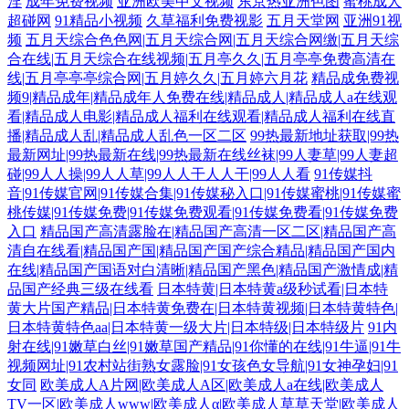
淫
成年免费视频
亚洲欧美中文视频
东京热亚洲色图
蜜桃成人
超碰网
91精品小视频
久草福利免费视影
五月天堂网
亚洲91视
频
五月天综合色色网|五月天综合网|五月天综合网缴|五月天综
合在线|五月天综合在线视频|五月亭久久|五月亭亭免费高清在
线|五月亭亭亭综合网|五月婷久久|五月婷六月花
精品成免费视
频9|精品成年|精品成年人免费在线|精品成人|精品成人a在线观
看|精品成人电影|精品成人福利在线观看|精品成人福利在线直
播|精品成人乱|精品成人乱色一区二区
99热最新地址获取|99热
最新网址|99热最新在线|99热最新在线丝袜|99人妻草|99人妻超
碰|99人人操|99人人草|99人人干人人干|99人人看
91传媒抖
音|91传媒官网|91传媒合集|91传媒秘入口|91传媒蜜桃|91传媒蜜
桃传媒|91传媒免费|91传媒免费观看|91传媒免费看|91传媒免费
入口
精品国产高清露脸在|精品国产高清一区二区|精品国产高
清自在线看|精品国产国|精品国产国产综合精品|精品国产国内
在线|精品国产国语对白清晰|精品国产黑色|精品国产激情成|精
品国产经典三级在线看
日本特黄|日本特黄a级秒试看|日本特
黄大片国产精品|日本特黄免费在|日本特黄视频|日本特黄特色|
日本特黄特色aa|日本特黄一级大片|日本特级|日本特级片
91内
射在线|91嫩草白丝|91嫩草国产精品|91你懂的在线|91牛逼|91牛
视频网址|91农村站街熟女露脸|91女孩色女导航|91女神孕妇|91
女同
欧美成人A片网|欧美成人A区|欧美成人a在线|欧美成人
TV一区|欧美成人www|欧美成人α|欧美成人草草天堂|欧美成人