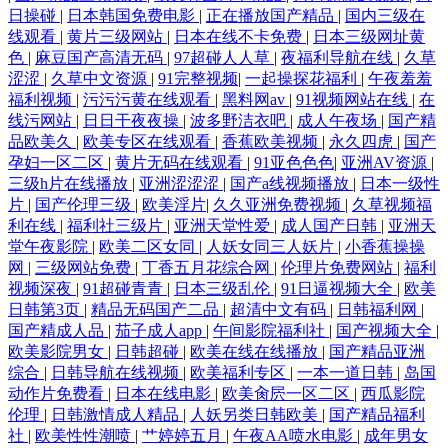
日操碰
|
日本韩国免费电影
|
正在播放国产精品
|
国内三级在
线观看
|
黄片三级网站
|
日本在线不卡免费
|
日本三级网址黄
色
|
麻豆国产高清无码
|
97超碰人人草
|
夜福利导航在线
|
久草
涩涩
|
久草中文资源
|
91完整视频
|
一起操探花福利
|
午夜羞羞
福利视频
|
污污污黄在线观看
|
黑料网av
|
91视频网站在线
|
在
线污网站
|
日日干夜夜操
|
波多野洁衣吧
|
成人午夜场
|
国产精
品欧美久
|
欧美专区在线观看
|
香蕉欧美视频
|
永久四虎
|
国产
孕妇一区二区
|
黄片无码在线观看
|
91亚色色色
|
亚洲AV资源
|
三级h片在线播放
|
亚洲涩涩涩
|
国产a线视频播放
|
日本一级性
片
|
国产伦理三级
|
欧美淫片
|
久久亚洲免费视频
|
久草视频福
利在线
|
福利社三级片
|
亚洲天堂性爱
|
成人国产日韩
|
亚洲天
堂午夜影院
|
欧美二区女同
|
人妖女同三人妖片
|
小香蕉操操
网
|
三级网站免费
|
丁香五月花综合网
|
伦理片免费网站
|
福利
视频深夜
|
91超碰青青
|
日本三级乱伦
|
91日逼视频大全
|
欧美
日韩第3页
|
精品无码国产二品
|
超清中文有码
|
日韩福利网
|
国产精成人品
|
茄子成人app
|
午间影院福利社
|
国产视频大全
|
欧美影院男女
|
日韩超碰
|
欧美在线在线播放
|
国产精品亚洲
综合
|
日韩导航在线视频
|
欧美福利专区
|
一本一道日韩
|
岛国
动作片免费看
|
日本在线电影
|
欧美肏屄一区二区
|
西瓜影院
伦理
|
日韩激情成人精品
|
人妖另类日韩欧美
|
国产精品福利
社
|
欧美性性潮喷
|
艹婷婷五月
|
午夜AA喷水电影
|
成年男女