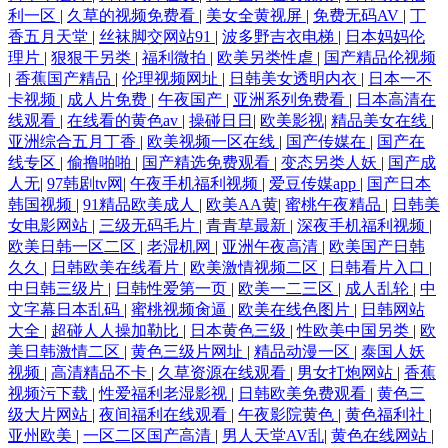
利一区
|
久草的视频免费看
|
美女全黄视屏
|
免费无码AV
|
丁
香五月天堂
|
丝袜脚交网站91
|
波多野吉衣电梯
|
日本妈妈伦
理片
|
狠狠干另类
|
福利微拍
|
欧美另类性虐
|
国产精品伦视频
|
香蕉国产精品
|
伦理视频网址
|
日韩美女透明内衣
|
日本一不
卡视频
|
成人片免费
|
午夜国产
|
亚洲系列免费看
|
日本高清在
线观看
|
在线看的黄色av
|
操碰日日
|
欧美影视
|
精品美女在线
|
亚洲综合五月丁香
|
欧美视频一区在线
|
国产传媒在
|
国产在
线专区
|
偷撸啪啪
|
国产精选免费观看
|
变态另类人妖
|
国产成
人无
|
97韩剧tv网
|
午夜手机福利视频
|
爱豆传媒app
|
国产日本
韩国视频
|
91精品欧美成人
|
欧美AA黄
|
蜜桃午夜精品
|
日韩美
女电影网站
|
三级无码毛片
|
青青草最新
|
深夜手机福利视频
|
欧美日韩一区二区
|
老湿机网
|
亚洲午夜高清
|
欧美国产日韩
久久
|
日韩欧美在线看片
|
欧美激情视频二区
|
日韩看片入口
|
中日韩三级片
|
日韩性爱第一页
|
欧美一二三区
|
成人乱轮
|
中
文字幕日本乱码
|
蜜桃视频肏逼
|
欧美在线色图片
|
日韩网站
大全
|
超碰人人操加勒比
|
日本黄色三级
|
性欧美中国另类
|
欧
美日韩激情二区
|
黄色三级片网址
|
精品动漫一区
|
泰国人妖
视频
|
高清精品不卡
|
久草资源在线观看
|
男女打炮网站
|
香蕉
视频污下载
|
性爱福利老湿影视
|
日韩欧美免费观看
|
黄色三
级大片网站
|
夜间福利在线观看
|
午夜影院黄色
|
黄色福利社
|
亚州欧美
|
一区二区国产高清
|
男人天堂AV乱
|
黄色在线网站
|