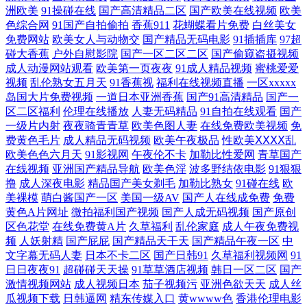
合图区官网 国产在线观看九色 国产一级二 www91com巨乳少妇喷水视频
洲欧美
91操碰在线
国产高清精品二区
国产欧美在线视频
欧美
色综合网
91国产自拍偷拍
香蕉911
花蝴蝶看片免费
白丝美女
日韩中文字幕专区 国产精品拍自午夜在线 香蕉911 国产在线小视频 亚洲
免费网站
欧美女人与动物交
国产精品无码电影
91插插库
97超
碰大香蕉
户外自慰影院
国产一区二区二区
国产偷窥盗摄视频
成人动漫网站观看
欧美第一页夜夜
91成人精品视频
蜜桃爱爱
夜夜爱 经典欧美日韩一区二区 爱看网站亚洲精品 日韩午夜电影在线观看
视频
乱伦熟女五月天
91香蕉视
福利在线视频直播
一区xxxxx
岛国大片免费视频
一道日本亚洲香蕉
国产91高清精品
国产一
高清午夜恐怖电影 日韩色图资源 国产人碰人摸 亚洲日本香蕉电视频 九九
区二区福利
伦理在线播放
人妻无码精品
91自拍在线观看
国产
一级片内射
夜夜骑青青草
欧美色图人妻
在线免费欧美视频
免
费黄色毛片
成人精品无码视频
欧美午夜极品
性欧美ⅩⅩⅩⅩ乱
九国产视频 自拍影音在线 年轻的搜子3在线观看中文 www偷拍好色片 日
欧美色色六月天
91影视网
午夜伦不卡
加勒比性爱网
青草国产
在线视频
亚洲国产精品导航
欧美色淫
波多野结依电影
91狠狠
韩不卡视 高清电影bt下载 天天艹艹 国产日韩高清制服一区 亚洲欧美另类
撸
成人深夜电影
精品国产美女剃毛
加勒比熟女
91碰在线
欧
美裸模
萌白酱国产一区
美国一级AV
国产人在线成免费
免费
性爱 九一精品视频网站 在线天堂资源WWW在线污 欧美成人日韩精品 畅
黄色A片网址
微拍福利国产视频
国产人成无码视频
国产原创
区色花堂
在线免费黄A片
久草福利
乱伦家庭
成人午夜免费视
频
人妖射精
国产屁屁
国产精品天干天
国产精品午夜一区
中
享优质阅读体验 日韩精品不卡 国产清纯美 亚洲美女激情视频 精品国产自
文字幕无码人妻
日本不卡二区
国产日韩91
久草福利视频网
91
日日夜夜91
超碰碰天天操
91草草酒店视频
韩日一区二区
国产
产在线观看 在线观看免费完整电视剧大全 欧美国产日韩第三页 电影迅雷
激情视频网站
成人视频日本
茄子视频污
亚洲色欲天天
成人丝
瓜视频下载
日韩逼网
精东传媒入口
黄wwww色
香港伦理电影