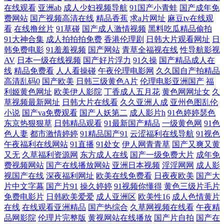
在 91偷拍在线观看 日本在线视频网 国产东北妇女露脸 成人午夜福利专区
在线观看
亚洲ab
成人少妇视频导航
91国产小青蛙
国产成年免
费网站
国产视频高清在线
精品香蕉
求a片网址
麻豆tv在线观
看
在线撸丝片
91草碰
国产成人激情视频
黑料吃瓜精品偷拍
国产亚洲精品99在 国产欧洲 国产高清视频免费最新在线 国产激情另类 国
91大神合集
成人拍拍拍免费
香港伦理剧
日韩大片观看网址
日
韩免费电影
91羞羞视频
国产网站
青草全福视在线
性导航影视
产91小青蛙 寡妇影院亚洲 东京热无码中文网 超99国 爱草草视频 99久久免
AV
日本一级在线视频
国产好片浮力
91久操
国产精品成人在
线
精品免费看
人人看操碰
午夜伦理电影网
久久国自产拍精品
费看国产精品 91精品国产9 中文字幕在线资源 在线看免费91 亚洲一区二
高清乱码0
国产欧美
日韩三级黄色A片
伦理电影亚洲国产
福
利姬黄色网址
欧美伊人影院
丁香成人五月花
黄色网网址女
久
草视频最新网址
日韩大片在线看
久久亚洲人成
亚州色图乱伦
区中文字幕 伊人性影院 亚洲中文字幕夜夜精品 亚洲自拍天堂在线观看 亚
小说
国产va免费观看
国产人妖第二
成人影片h
91色婷婷瑟色
东京热狠狠草
日韩精品观看
91最新国产精品
一级黄色网
91色
洲日韩小电影在线观 亚洲欧美激情综合 亚洲日韩在线观看片 影音先锋男
色人妻
都市激情婷婷
91精品国产91
云涩福利在线导航
91视色
午夜福利在线网站
91直播
91处女
伊人网青青草
国产又爽又黄
又无
久草福利资源网
东方成人在线
国产一级免费大片
成年免
人站 一样6080新视觉影院 一毛影院 国产亚洲精品主播在线 国产v精品 日
费视频网站
国产在线播放网站
亚洲日本视频
淫淫网网
成人影
视国产在线
深夜福利网址
欧美在线免费看
日夜夜欧美
国产大
本成人午夜 国产精品亚洲精品爽爽 亚洲综合 免费看黄链接 AV首页在线
片中文字幕
国产片91
操久婷婷
91视频你懂得
黄色三级片毛片
免费电影片
日韩欧美爱爱
成人亚洲区
欧美性16
成人色情黄片
上露脸国语对白 国产一线二线三线 在线观看aⅴ免费视频 欧美一级视频在
在线
在线观看亚洲精品
国产热综合
久草网视频在线看
午夜精
品网影院
伦理片完整版
黄视网站在线播放
国产片自拍
国产在