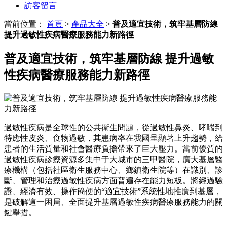
訪客留言
當前位置：
首頁
>
產品大全
>
普及適宜技術，筑牢基層防線
提升過敏性疾病醫療服務能力新路徑
普及適宜技術，筑牢基層防線 提升過敏
性疾病醫療服務能力新路徑
過敏性疾病是全球性的公共衛生問題，從過敏性鼻炎、哮喘到
特應性皮炎、食物過敏，其患病率在我國呈顯著上升趨勢，給
患者的生活質量和社會醫療負擔帶來了巨大壓力。當前優質的
過敏性疾病診療資源多集中于大城市的三甲醫院，廣大基層醫
療機構（包括社區衛生服務中心、鄉鎮衛生院等）在識別、診
斷、管理和治療過敏性疾病方面普遍存在能力短板。將經過驗
證、經濟有效、操作簡便的“適宜技術”系統性地推廣到基層，
是破解這一困局、全面提升基層過敏性疾病醫療服務能力的關
鍵舉措。