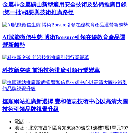
金屬非金屬礦山新型適用安全技術及裝備推廣目錄
(第一批)概要與技術推廣路徑
AI賦能微信生態 博術Borsure引領在線教育產品運
營新趨勢
科技新突破 前沿技術推廣引領行業變革
撫順網站推廣新選擇 豐和信息技術中心以高清大圖
技術引領品牌視覺升級
電話：-
地址：北京市昌平區育知東路30號院1號樓7層1單元707