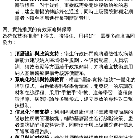
轉診標準，對于疑難、重癥或需要開始脫敏治療的患
者，建立順暢的轉診綠色通道，同時上級醫院對穩定期
患者下轉至基層進行長期隨訪管理。
四、實施推廣的有效策略與保障
為確保技術推廣“下得去、接得住、用得好”，需要多維度協同
發力：
頂層設計與政策支持
：衛生行政部門應將過敏性疾病基
層能力建設納入區域衛生規劃，在設備配置、人員培
訓、績效激勵等方面給予政策傾斜，并將適宜技術應用
納入基層醫療機構考核評價體系。
系統化培訓與持續教育
：構建“理論-實操-隨訪”一體化的
培訓模式。由過敏專科醫學會牽頭，開發統一的培訓教
材和在線課程。采用“手把手”帶教、進修學習、遠程會
診指導、病例討論等多種形式，建立長效的專科對口幫
扶機制。
信息化平臺支撐
：利用區域健康信息平臺或開發簡易的
過敏性疾病管理模塊，輔助基層醫生進行診斷決策、患
者隨訪提醒和資料管理，同時便于與上級醫院進行信息
互通和遠程咨詢。
藥品與耗材保障
：確保基層醫療機構能夠穩定配備診療