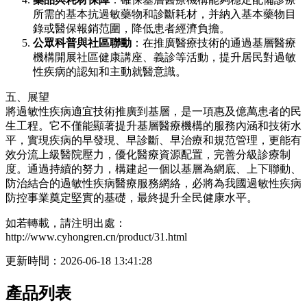
所需的基本抗過敏藥物和診斷耗材，并納入基本藥物目
錄或醫保報銷范圍，降低患者經濟負擔。
公眾科普與社區聯動
：在推廣醫療技術的通過基層醫療
機構開展社區健康講座、義診等活動，提升居民對過敏
性疾病的認知和主動就醫意識。
五、展望
將過敏性疾病適宜技術推廣到基層，是一項惠及億萬患者的民
生工程。它不僅能顯著提升基層醫療機構的服務內涵和技術水
平，實現疾病的早發現、早診斷、早治療和規范管理，更能有
效分流上級醫院壓力，優化醫療資源配置，完善分級診療制
度。通過持續的努力，構建起一個以基層為網底、上下聯動、
防治結合的過敏性疾病醫療服務網絡，必將為我國過敏性疾病
防控事業奠定堅實的基礎，最終提升全民健康水平。
如若轉載，請注明出處：
http://www.cyhongren.cn/product/31.html
更新時間：2026-06-18 13:41:28
產品列表