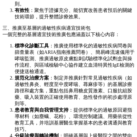
則。
有效性
：聚焦于證據充分、能切實改善患者預后的關鍵
技術環節，提升整體診療效果。
三、推廣至基層的過敏性疾病適宜技術包
一個完整的基層適宜技術推廣包應涵蓋以下核心內容：
標準化診斷工具
：推廣使用標準化的過敏性疾病問卷與
篩查量表（如ARIA指南推薦問卷）、簡易峰流速儀用于
哮喘監測、推廣過敏原皮膚點刺試驗標準化試劑盒與操
作流程、與區域檢驗中心協作建立血清特異性IgE檢測的
便捷送檢通道。
規范化治療方案
：制定并推廣針對常見過敏性疾病（如
過敏性鼻炎、輕度至中度哮喘、蕁麻疹等）的基層診療
路徑和處方集，重點包括鼻用糖皮質激素、口服抗組胺
藥、吸入裝置的正確使用教育、急性發作的初步處理原
則等。
患者教育與自我管理支持
：提供標準化的過敏原回避指
導材料（如塵螨、花粉）、環境控制建議、用藥依從性
教育工具，并培訓基層醫生掌握基本的患者溝通與教育
技巧。
分級診療與轉診機制
：明確基層與上級醫院之間的雙向