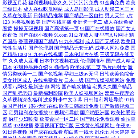
影视五月花
福利视频电影久久
污污污污免费
91金典免费
欧美
欧美日韩一区二区亚洲 成全在线观看视频在线播放
三级日本
成人在线吃瓜网站
成人岛国影院
成人动漫二区三区
久草在线最新
日韩精品推荐
国产精品一区自拍
男人天堂
a片
123
另类视频欧美
国产在线直播
亚洲卡一卡二
成人在线免费
看黄
操操无码视频
国产高清第一页
91国产在线播放
国产女人
夜夜做
国产在线小视频
91com
91豆花成人
哪里有A片网址
精
产国品
香蕉视频国产精品
91九色福利
成人国产无线视
欧美日
韩性生活片
国产伦理剧
国产精品无套无码
成年人网站免费
国
产精品1000
91九色在线视频
日本伦理片在线
三级无码在线天
堂
久久成人亚洲
日本中文视频在线
伦理剧推荐
国产成人精品
日本
97甜桃品种介绍
91插插插
欧美SE第二页
毛片内射女
激
情另类欧美一二
国产色视频
孕妇三级av无码
日韩欧美色综合
美女社区成人
在线免费看片
日本一级
国产传媒视频网站
免费
观看污网站
最新激情h网站
国产喷浆抽搐
宅男久久国产精品
国产乱肥老妇
最新福利影院
欧美人妖视频网站
窝窝午夜理论
久草视频深夜福利
波多野步中文字幕
日韩福利网址导航
91精
品国产社区
超碰无码在线
欧美日韩高清免费
国产激情视频三
区
宅男福利在线播放
91视频污导航
国产啪亚洲国
欧美性爱密
臀
疯狂少妇喷潮
欧美肏屄一区二区
国产乱伦免费观看
偷拍草
草草
97狠狠插
香蕉视频下载污版
三级黄色视频网址
午夜99
91日逼视频
国产成在线观看
萌白酱一线天
乱伦五月天婷婷
美