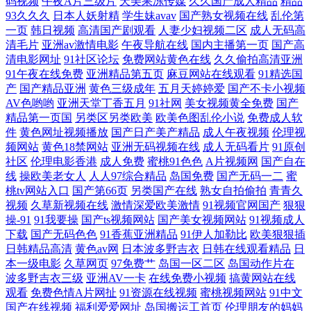
码视频
午夜A片三级片
天美果冻传媒
久久国产成人精品
精品
在线观看 亚洲专区精品在线观看 欧美色图18 亚洲综合欧美在线不卡 91秒
93久久久
日本人妖射精
学生妹avav
国产熟女视频在线
乱伦第
一页
韩日视频
高清国产剧观看
人妻少妇视频二区
成人无码高
清毛片
亚洲av激情电影
午夜导航在线
国内主播第一页
国产高
拍 麻花影院 在线观看欧美日韩 在线观看免费网站 91短视 一区二区视频在
清电影网址
91社区论坛
免费网站黄色在线
久久偷拍高清亚洲
91午夜在线免费
亚洲精品第五页
麻豆网站在线观看
91精选国
线 91福利射视频 91色色无码 福利免费亚洲天堂 国产激情自拍 国产日韩欧
产
国产精品亚洲
黄色三级成年
五月天婷婷爱
国产不卡小视频
AV色哟哟
亚洲天堂丁香五月
91社网
美女视频黄全免费
国产
美性爱在线观看 国产精品视频免费 国产青涩在线观看视频 狠狠躁日日躁
精品第一页国
另类区另类欧美
欧美色图乱伦小说
免费成人软
件
黄色网址视频播放
国产日产美产精品
成人午夜视频
伦理视
频网站
黄色18禁网站
亚洲无码视频在线
成人无码看片
91原创
夜夜躁2022麻豆 久草成人在线视频 九一制作片场视频 久久久久久久久久
社区
伦理电影香港
成人免费
蜜桃91色色
A片视频网
国产自在
线
操欧美老女人
人人97综合精品
岛国免费
国产无码一二
蜜
久久艹 理论片午午 国永久视频 91午夜福利 色呦呦在线 黄色免费观看网站
桃tv网站入口
国产第66页
另类国产在线
熟女自拍偷拍
青青久
视频
久草新视频在线
激情深爱欧美激情
91视频官网国产
狠狠
二区 91九色呆哥在线 日韩欧美一区国产 国内揄拍国内精品视频 69人人操
操-91
91我要操
国产ts视频网站
国产美女视频网站
91视频成人
下载
国产无码色色
91香蕉亚洲精品
91伊人加勒比
欧美狠狠插
日韩精品高清
黄色av网
日本波多野吉衣
日韩在线观看精品
日
日本免费在线观看a 国产有大 91大片 日韩精品在线免费观看 国产午夜时
本一级电影
久草网页
97免费艹
岛国一区二区
岛国动作片在
波多野吉衣三级
亚洲AV一卡
在线免费小视频
搞黄网站在线
刻免费观看 80s电影 国产日韩a 做爰过程免费观看 日韩欧美在线播放 国产
观看
免费色情A片网扯
91资源在线视频
蜜桃视频网站
91中文
国产在线视频
福利爱爱网址
岛国搬运工首页
伦理朋友的妈妈