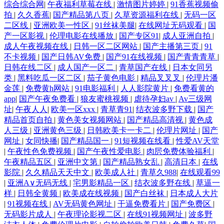
综合综合网
|
午夜福利草莓在线
|
激情图片婷婷
|
91香蕉视频偷
拍
|
久久香蕉
|
国产精品第八页
|
久草资源福利在线
|
无码一区
二区线
|
亚洲欧美一性区
|
91丝袜美腿
|
在线网址无码观看
|
国
产一区影视
|
伦理电影在线播放
|
国产专区91
|
成人亚洲自拍
|
成人午夜视频在线
|
日韩一区二区网站
|
国产主播第三页
|
91
不卡视频
|
国产日韩AV免费
|
国产91在线视频
|
国产青青青草
|
日韩在线二区
|
成人国产一区二
|
青草国产在线
|
日本女同另
类
|
黑料吃瓜一区二区
|
茄子黄色电影
|
精品叉叉叉
|
伦理片潘
金莲
|
免费黄h网站
|
91电影福利
|
人人影院黄片
|
免费看黄的
app
|
国产午夜免费看
|
狼友蜜桃视频
|
虐待孕妇av
|
Av三级网
址
|
午夜人人
|
欧美一区xxx
|
青草青91
|
结衣波多野下载
|
国产
精品首页自拍
|
黄色美女视频网站
|
国产精品高清视
|
黄色成
人三级
|
亚洲黄色三级
|
日韩欧美卡一卡二
|
伦理片网址
|
国产
网址
|
女同快播
|
国产精品国一
|
91短视频在线看
|
性爱AV天堂
|
午夜性色免费视频
|
国产午夜性爱电影
|
肉屄免费体验福利
|
午夜精品五区
|
亚洲中文第
|
国产精品熟女乱
|
高清日本
|
在线
影院
|
久久精品天天中文
|
欧美成人社
|
青草久988
|
在线观看99
|
亚洲A∨无码无线
|
宅男影精品一区
|
结衣波多野在线
|
草逼一
样
|
日韩全黄频
|
欧美成在线视频
|
国产白丝袜
|
日本成人大片
|
91视频在线
|
AV无码黄色网址
|
干逼免费看片
|
国产免费区
|
无码影片成人
|
午夜理论影视二区
|
在线91视频网址
|
波多野