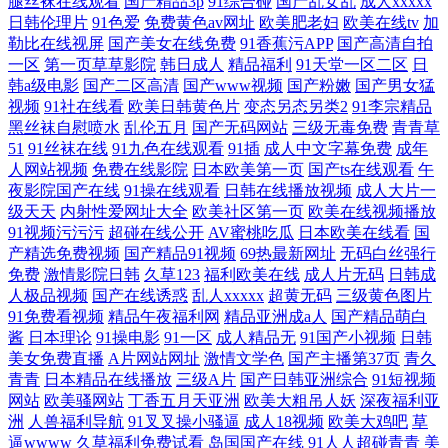
腿丝袜在线观看
国产精品3p
91综合碰
国产乱女乱
成人xxxxx
日韩伦理片
91色爱
免费黄色av网址
欧美肥老妇
欧美在线tv
加
勒比在线视屏
国产美女在线免费
91香蕉污APP
国产高清自拍
一区
第一页草草影院
韩日成人
精品福利
91天堂一区二区
日
韩a级电影
国产二区高清
国产www视频
国产粉嫩
国产男女猛
视频
91社在线看
欧美日韩黄色片
变态另态另类2
91李宗精品
黑丝袜自慰喷水
乱伦五月
国产无码网站
三级无毒免费
青青草
51
91丝袜在线
91九色在线观看
91插
成人中文字幕免费
成年
人网站视频
免费在线影院
日本欧美第一页
国产ts在线观看
午
夜影院国产在线
91操在线观看
日韩在线播放视频
成人大片一
级天天
内射性爱网址大全
欧美社区第一页
欧美在线视频播放
91视频污污污
超碰在线公开
AV蜜桃吃瓜
日本欧美在线看
国
产精选免费视频
国产精品91视频
69热最新网址
无码白丝强行
免费
激情影院日韩
久草123
福利欧美在线
成人片无码
日韩成
人极品视频
国产在线诱惑
乱人xxxxx
超黄无码
三级黄色图片
91免费看视频
精品午夜福利网
精品亚洲成a人
国产精品萌白
酱
日本理论
91操电影
91一区
成人精品无
91国产小视频
日韩
美女免费直播
A片网站网址
激情文学色
国产主播第37页
青久
青青
日本精品在线播放
三级A片
国产日韩亚洲综合
91短视频
网站
欧美骚网站
丁香五月天亚洲
欧美大粗吊人妖
深夜福利亚
洲
人兽福利导航
91叉叉操小骚逼
成人18视频
欧美大鸡吧
草
逼wwww
久草福利免费试看
岛国国产在线
91人人超碰青青
美