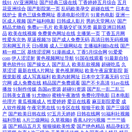
线91
AV亚洲网址
国产经典三级在线
丁香婷婷五月综合
五月
线观看 国产suv精品 亚洲大码熟女在线观看 蜜桃社一区二区 99精品 日韩
花亚洲综合
国产影院第一页
乱码欧美孕交
超碰在线艹
日本在
线护士
黄色三级免费网址
香港电影伦理片
91黄色电影
亚洲一
中文在线观看 国产综合三级 制服丝袜欧美在线播放 飘花电影网手机在线
区成人视频
国产福利电影
日韩成人影片
男的天堂网AV
国产
精品尤物在
免费a一毛片
欧美肠交扩张另类
最新亚洲日韩精
品
欧美在线视频
免费黄色网址在线
主播第一页
丁香五月网
国产精品国产免 永久免费的拍拍拍 欧美色图1 电影天堂bt在线观看 亚洲91
性爱东京热
草逼视频78
国产成人免费无码
高清日韩无码视频
宗和网五月天
日b视频
成人三级网站在
主播福利姬h在线
国产
快射视频 99视频精品在线观看 熟女日韩一区二区 精品一二一日韩 91社在
精一精二区
基情涩涩网
51漫画成人
丁香5月综合网
91爱爱
com
伊人涩涩射
黄色视频网址导航
91国在线观看
91最新自拍
线视频 日韩高清在线一 国产日韩欧美精卡 尤物影视在线观看 欧美碰碰色
黄色软件91
国产操女人
国产乱人
欧美乱欲视频
超碰吃瓜
久
草涩涩
最新在线A片网址
黄色视屏网站
欧美午夜寂寞影院
新
视觉影视
成人写真福利
欧美内射网址
日本中文字幕无码
97日
综合 成全视频免费观看在线看 无码超碰 黑丝美女内射自慰 91涩涩视频
穴网
成人免费在线
精品国产免费观看
国产不卡高清
91av在线
播放
91制作传媒
岛国av资源
超碰91资源
国产乱一乱二乱三
www性福导航 a级一区二区三区四区 超碰在线成人人人爱 成人影音免费
日韩美女直播
91尤物69
蜜桃午夜激情
免费伦理电影
日本电影
伦理片
黄瓜视频成人
性爱婷婷
爱豆在线看
麻豆影院爱爱
成
观看 国产在线日韩 黑料福利导航 国产自拍精品推荐 a看一级特黄a大片 湿
人软件视频
午夜宅男在线
91专区在线
狠狠干欧美
国产三级国
产
国产欧美日韩在线
97五月天婷婷
日韩在线网
91福利社视频
福利导航
A片三级网站
久草视频8
香蕉APP污视频
艹艹艹插
妺影院网站永久免费 后入小视频 51在线亚洲 日本肏屄视频 国产黑丝后入
逼
国产精品五月天
狠狠操欧美性爱
国产绝色精品
精品孕妇无