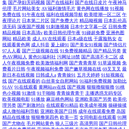
集
国产孕妇无码视频
国产在线福利
国产在线日皮片
午夜神马
伦理
毛片网站美女
AV福利激情毛片
黄色网在线播放
91视频
免费在线
91午夜在线
福利在线视频导航
欧美喷潮一区二区
午
夜理论片
日本第二片区
国产免费大片
精品呦视频
日本乱伦高
清无码
深夜国产视频
91刺激视频
日本中文字幕一区
日韩免费
精品视频
日本高清v
欧美日韩伦理午夜
91碰超免费
亚洲色图
网站
精品欧美
成人AV在线观看
日本a级在线
干露脸熟女
在
线观看黄色网
成人抖音
爰上碰91
国产美女91视频
国产情侣片
97人人看
国产三级视频在线
91免费视频精品
国产精品另类
黄
色AV网站人
黄色91福利社
污网址18禁
国产高清不卡二区
成
人午夜视频免费
欧美激情福利网
国产青青青草
91草逼视频
免
费看片日韩
午夜视频福利免费
国产嫩草视频在线
69叉叉叉
最
新日本在线视频
日韩成人a
青青操91
五月天婷婷
91短视频在
线
国产在线观看的
白丝美女自慰网站
91福利免费视频
加勒比
91AV
91在线观看
黄网站av在线
国产视频
狠狠擼狠狠擼
91桃
色小视频
91激情
91干啪啪
青青操青青干
主播诱惑无码专区
欧美视频电影
91播放
麻豆桃色网站
亚洲欧美国产另类
欧美伦
理另类
国产刺激对白
在线观看91精品
欧美成年视频
操碰操揉
成人微拍福利导航
亚洲欧美国产日韩
成年在线观看免费
岛国
精品在线播放
狠狠撸第四色
欧美一页
女同电影在线观看
91网
国产尤物在
毛片网站黄色
狼人三级片
高清男同
国产日韩伦理